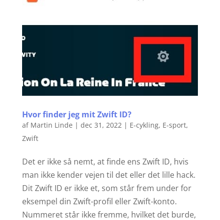
Hvor finder jeg mit Zwift ID?
af
Martin Linde
|
dec 31, 2022
|
E-cykling
,
E-sport
,
Zwift
Det er ikke så nemt, at finde ens Zwift ID, hvis
man ikke kender vejen til det eller det lille hack.
Dit Zwift ID er ikke et, som står frem under for
eksempel din Zwift-profil eller Zwift-konto.
Nummeret står ikke fremme, hvilket det burde,