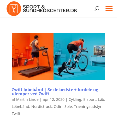
Zwift løbebånd | Se de bedste + fordele og
ulemper ved Zwift
af
Martin Linde
|
apr 12, 2020
|
Cykling
,
E-sport
,
Løb
,
Løbebånd
,
Nordictrack
,
Odin
,
Sole
,
Træningsudstyr
,
Zwift